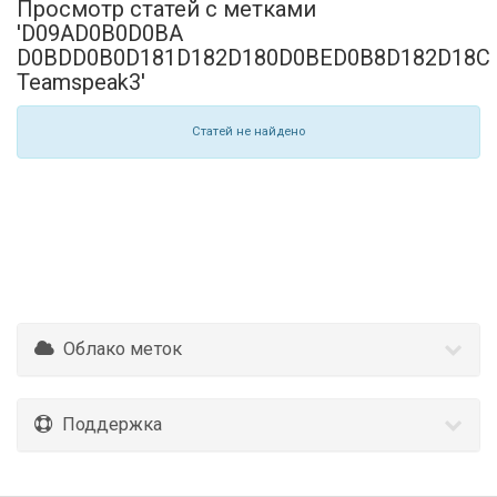
Просмотр статей с метками
'D09AD0B0D0BA
D0BDD0B0D181D182D180D0BED0B8D182D18C
Teamspeak3'
Статей не найдено
Облако меток
Поддержка