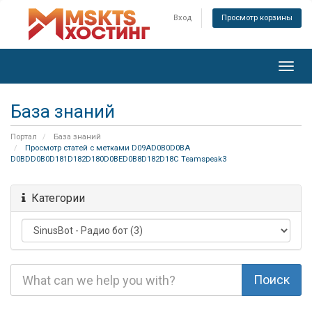
Вход
Просмотр корзины
Toggl
navig
База знаний
Портал
База знаний
Просмотр статей с метками D09AD0B0D0BA
D0BDD0B0D181D182D180D0BED0B8D182D18C Teamspeak3
Категории