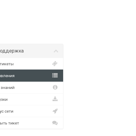
оддержка
тикеты
вления
 знаний
узки
с сети
ыть тикет