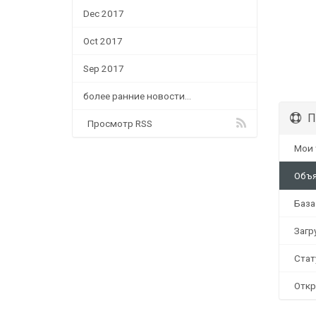
Dec 2017
Oct 2017
Sep 2017
более ранние новости...
П
Просмотр RSS
Мои 
Объя
База
Загр
Стату
Откр